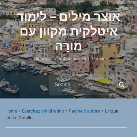
אוצר מילים – לימוד
איטלקית מקוון עם
מורָה
di Giuseppina Imbalzano Hershcovich
Search
for:
Home
»
Esercitazioni di latino
»
Pagine d’autore
»
Lingua
latina: Catullo