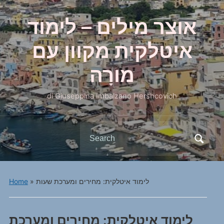
אוצר מילים – לימוד
איטלקית מקוון עם
מורָה
di Giuseppina Imbalzano Hershcovich
Search
for:
לימוד איטלקית: מחירים ומערכת שעות
»
Home
לימוד איטלקית: מחירים ומערכת