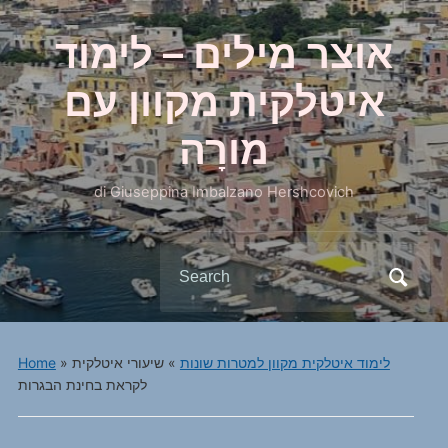
אוצר מילים – לימוד
איטלקית מקוון עם
מורָה
di Giuseppina Imbalzano Hershcovich
Search
for:
לימוד איטלקית מקוון למטרות שונות
»
שיעורי איטלקית
»
Home
לקראת בחינת הבגרות