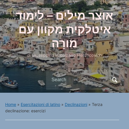
אוצר מילים – לימוד
איטלקית מקוון עם
מורָה
di Giuseppina Imbalzano Hershcovich
Search
for:
Home
»
Esercitazioni di latino
»
Declinazioni
»
Terza
declinazione: esercizi