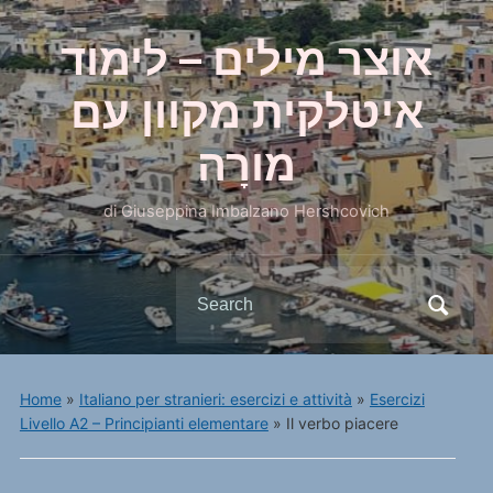
אוצר מילים – לימוד
איטלקית מקוון עם
מורָה
di Giuseppina Imbalzano Hershcovich
Search
for:
Home
»
Italiano per stranieri: esercizi e attività
»
Esercizi
Livello A2 – Principianti elementare
»
Il verbo piacere