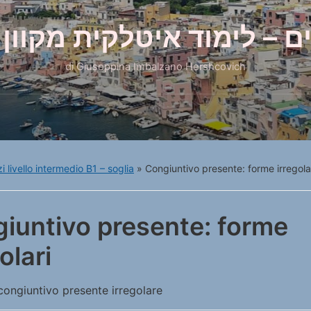
ם – לימוד איטלקית מקוון 
di Giuseppina Imbalzano Hershcovich
i livello intermedio B1 – soglia
»
Congiuntivo presente: forme irregola
iuntivo presente: forme
olari
congiuntivo presente irregolare