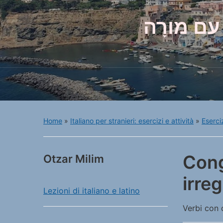
עם מורָה
Home
»
Italiano per stranieri: esercizi e attività
»
Eserciz
Cong
Otzar Milim
irreg
Lezioni di italiano e latino
Verbi con 