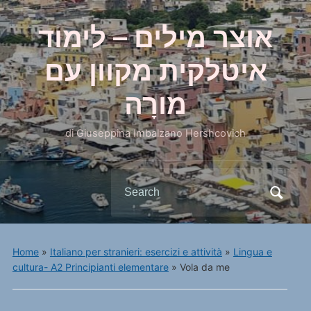
אוצר מילים – לימוד
איטלקית מקוון עם
מורָה
di Giuseppina Imbalzano Hershcovich
Search
for:
Home
»
Italiano per stranieri: esercizi e attività
»
Lingua e
cultura- A2 Principianti elementare
»
Vola da me