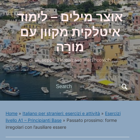
אוצר מילים – לימוד
איטלקית מקוון עם
מורָה
di Giuseppina Imbalzano Hershcovich
Search
for:
Home
»
Italiano per stranieri: esercizi e attività
»
Esercizi
livello A1 – Principianti Base
»
Passato prossimo: forme
irregolari con l’ausiliare essere