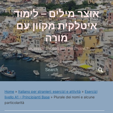
אוצר מילים – לימוד
איטלקית מקוון עם
מורָה
di Giuseppina Imbalzano Hershcovich
Search
for:
Home
»
Italiano per stranieri: esercizi e attività
»
Esercizi
livello A1 – Principianti Base
»
Plurale dei nomi e alcune
particolarità