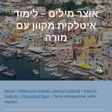
אוצר מילים – לימוד
איטלקית מקוון עם
מורָה
di Giuseppina Imbalzano Hershcovich
Search
for:
Home
»
Italiano per stranieri: esercizi e attività
»
Esercizi
livello A1 – Principianti Base
»
Terza coniugazione: verbi
regolari