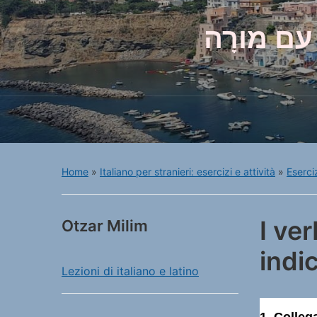
עם מורָה
Home
»
Italiano per stranieri: esercizi e attività
»
Eserciz
I ver
Otzar Milim
indi
Lezioni di italiano e latino