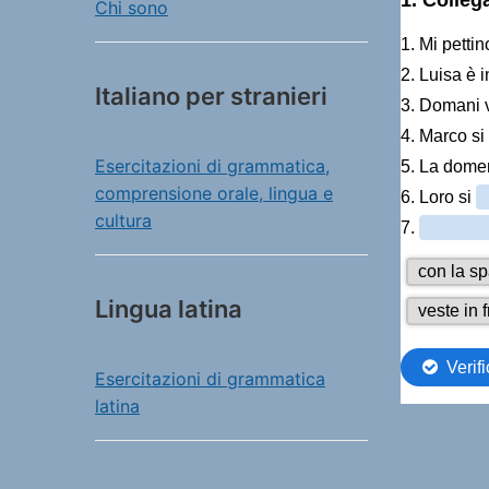
Chi sono
Italiano per stranieri
Esercitazioni di grammatica,
comprensione orale, lingua e
cultura
Lingua latina
Esercitazioni di grammatica
latina