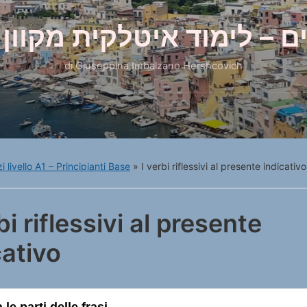
ם – לימוד איטלקית מקוון 
di Giuseppina Imbalzano Hershcovich
i livello A1 – Principianti Base
»
I verbi riflessivi al presente indicativo
bi riflessivi al presente
cativo