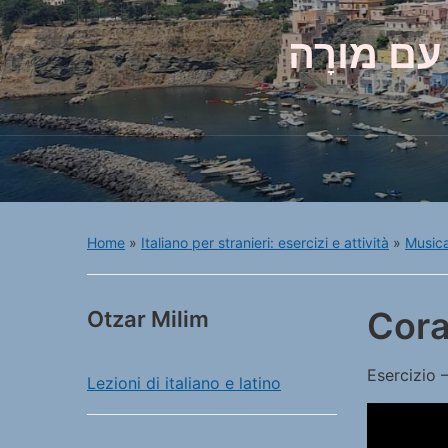
עם מורָה
Home
»
Italiano per stranieri: esercizi e attività
»
Musica
Cora
Otzar Milim
Esercizio 
Lezioni di italiano e latino